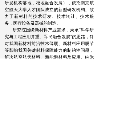
研发机构落地，校地融合发展），依托南京航
空航天大学人才团队成立的新型研发机构。致
力于新材料的技术研发、技术转让、技术服
务，医疗设备及器械的制造。
研究院围绕新材料产业需求，秉承“科学研
究与工程应用并重、军民融合发展”的思路，针
对我国新材料前沿技术薄弱、新材料应用脱节
等影响我国关键材料保障能力的制约性问题，
解决航空航天材料、新能源材料及应用、纳米
材料工程化应用等领域的共性关键问题，填补
国内技术空白，完善新材料产业体系，支撑重
点应用行业发展。通过从基础前沿、重大共性
关键技术到应用示范的全链条创新研究，突破
材料设计、材料制备、性能表征与产品制造等
系列核心技术，推进工程化和产业化，加快研
发高新材料领域的下一代核心技术和产品，使
我国在航空航天、新能源与纳米材料等领域关
键核心技术和产品达到国际先进水平，为我国
高新技术材料实现规模化、高效益和可持续发
展提供技术保障。